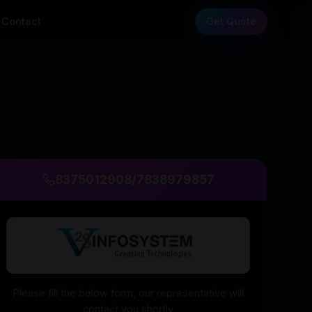
Contact
Get Quote
8375012908
/
7838979857
Please fill the below form, our representative will
contact you shortly