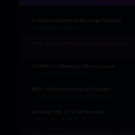
4 Channel B2B Mobile Recharge Software
इस सॉफ़्टवेयर में 4 चैनल होते है
AePS - Money Withdrawal using Aadhaar Card
आधार कार्ड से पैसे निकालना अंगूठा लगा के
UTI PAN Card Booking / Bike Insurance
UTI Portal द्वारा पैन कार्ड बुक करना
BBPS / Offline Electricity Bill Payment
भारत बिल पेमेंट सिस्टम और मैन्युअल बिजली बिल जमा करना
Recharge XML HTTP API Reselling
रिचार्ज की एपीआई भी लोगों को दे सकते है
B2B eCommerce (UNLIMITED PRODUCT LISTING