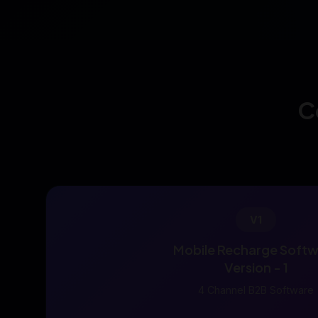
C
V1
Mobile Recharge Soft
Version - 1
4 Channel B2B Software