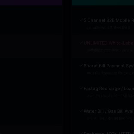
5 Channel B2B Mobile 
इस सॉफ़्टवेयर में 5 चैनल होते है
UNLIMITED White-Label
अनलिमिटेड वाइट लेबल (White-L
Bharat Bill Payment Sys
भारत बिल पेayment सिस्टम द्वा
Fastag Recharge / Loan
फ़ास्ट टैग रिचार्ज / लोन EMI पेमें
Water Bill / Gas Bill Ava
पानी का बिल / गैस का बिल पेमेंट 
)
Recharge JSON HTTP AP