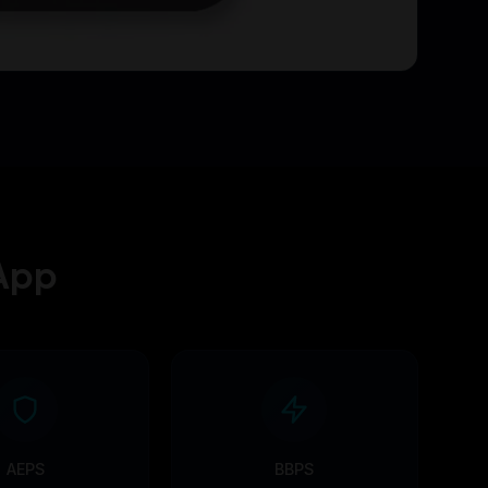
 App
AEPS
BBPS